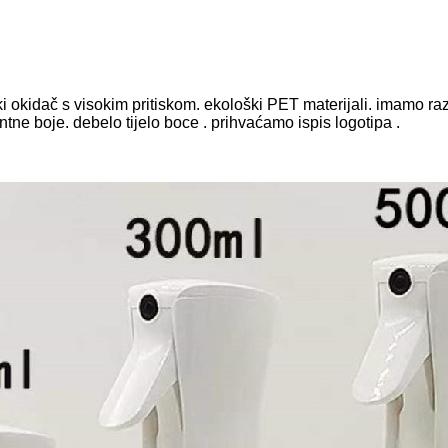
okidač s visokim pritiskom. ekološki PET materijali. imamo razl
entne boje. debelo tijelo boce . prihvaćamo ispis logotipa .