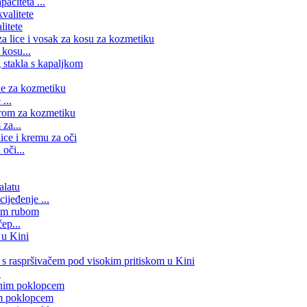
aciteta ...
litete
kosu...
...
za...
oči...
ijeđenje ...
ep...
.
im poklopcem