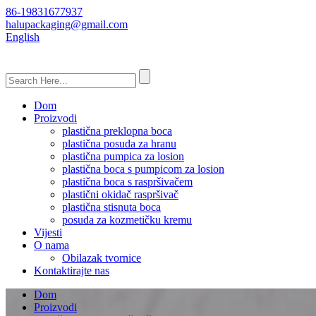
86-19831677937
halupackaging@gmail.com
English
Dom
Proizvodi
plastična preklopna boca
plastična posuda za hranu
plastična pumpica za losion
plastična boca s pumpicom za losion
plastična boca s raspršivačem
plastični okidač raspršivač
plastična stisnuta boca
posuda za kozmetičku kremu
Vijesti
O nama
Obilazak tvornice
Kontaktirajte nas
Dom
Proizvodi