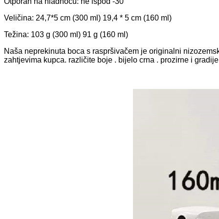
Otporan na hladnoću: ne ispod -30°
Veličina: 24,7*5 cm (300 ml) 19,4 * 5 cm (160 ml)
Težina: 103 g (300 ml) 91 g (160 ml)
Naša neprekinuta boca s raspršivačem je originalni nizozemski 
zahtjevima kupca. različite boje . bijelo crna . prozirne i gradij