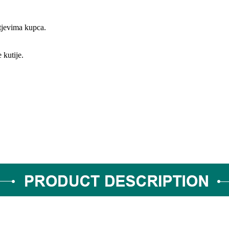
tjevima kupca.
 kutije.