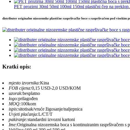
PET prozirni 30ml 50ml 100ml 150ml plastični čep na preklop.
distributer originalne nizozemske plastične raspršivačke boce s raspršivačem pod visokim p
Kratki opis:
mjesto izvornika:
Kina
FOB cijena:
0,15 USD-2,0 USD/KOM
uzorak:
besplatno
logo:
prilagođen
MOQ:
100kom
ispis:
sitotisak/vruće žigosanje/naljepnica
Uvjeti plaćanja:
L/CT/T
pakiranje:
standardni izvozni kartoni
Ime:
Originalna nizozemska boca s kontinuiranim raspršivačem s
Veličina:
160 ml 300 ml 500 ml