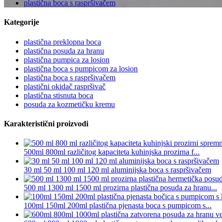
plastična boca s raspršivačem
Kategorije
plastična preklopna boca
plastična posuda za hranu
plastična pumpica za losion
plastična boca s pumpicom za losion
plastična boca s raspršivačem
plastični okidač raspršivač
plastična stisnuta boca
posuda za kozmetičku kremu
Karakteristični proizvodi
500ml 800ml različitog kapaciteta kuhinjska prozirna f...
30 ml 50 ml 100 ml 120 ml aluminijska boca s raspršivačem
500 ml 1300 ml 1500 ml prozirna plastična posuda za hranu...
100ml 150ml 200ml plastična pjenasta boca s pumpicom s...