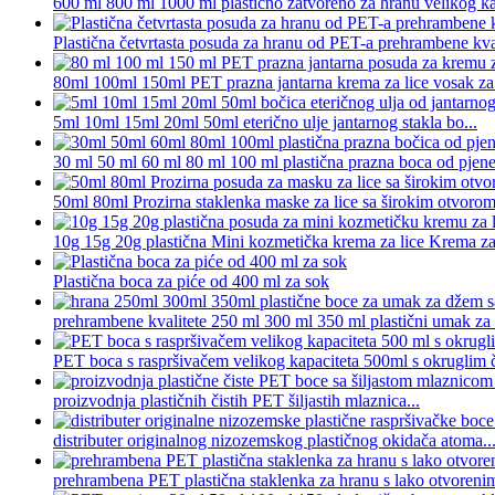
600 ml 800 ml 1000 ml plastično zatvoreno za hranu velikog kap
Plastična četvrtasta posuda za hranu od PET-a prehrambene kva
80ml 100ml 150ml PET prazna jantarna krema za lice vosak za 
5ml 10ml 15ml 20ml 50ml eterično ulje jantarnog stakla bo...
30 ml 50 ml 60 ml 80 ml 100 ml plastična prazna boca od pjene 
50ml 80ml Prozirna staklenka maske za lice sa širokim otvorom 
10g 15g 20g plastična Mini kozmetička krema za lice Krema za 
Plastična boca za piće od 400 ml za sok
prehrambene kvalitete 250 ml 300 ml 350 ml plastični umak za c
PET boca s raspršivačem velikog kapaciteta 500ml s okruglim č
proizvodnja plastičnih čistih PET šiljastih mlaznica...
distributer originalnog nizozemskog plastičnog okidača atoma..
prehrambena PET plastična staklenka za hranu s lako otvoren